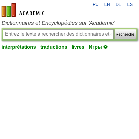
RU
EN
DE
ES
fr-academic.com
Dictionnaires et Encyclopédies sur 'Academic'
Recherche!
interprétations
traductions
livres
Игры ⚽