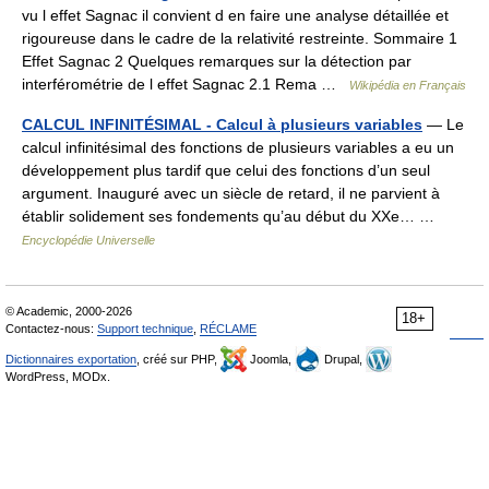
vu l effet Sagnac il convient d en faire une analyse détaillée et
rigoureuse dans le cadre de la relativité restreinte. Sommaire 1
Effet Sagnac 2 Quelques remarques sur la détection par
interférométrie de l effet Sagnac 2.1 Rema …
Wikipédia en Français
CALCUL INFINITÉSIMAL - Calcul à plusieurs variables
— Le
calcul infinitésimal des fonctions de plusieurs variables a eu un
développement plus tardif que celui des fonctions d’un seul
argument. Inauguré avec un siècle de retard, il ne parvient à
établir solidement ses fondements qu’au début du XXe… …
Encyclopédie Universelle
© Academic, 2000-2026
18+
Contactez-nous:
Support technique
,
RÉCLAME
Dictionnaires exportation
, créé sur PHP,
Joomla,
Drupal,
WordPress, MODx.