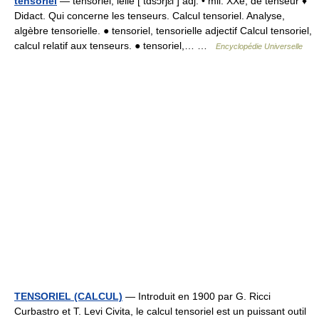
tensoriel
— tensoriel, ielle [ tɑ̃sɔrjɛl ] adj. • mil. XXe; de tenseur ♦
Didact. Qui concerne les tenseurs. Calcul tensoriel. Analyse,
algèbre tensorielle. ● tensoriel, tensorielle adjectif Calcul tensoriel,
calcul relatif aux tenseurs. ● tensoriel,… …
Encyclopédie Universelle
TENSORIEL (CALCUL)
— Introduit en 1900 par G. Ricci
Curbastro et T. Levi Civita, le calcul tensoriel est un puissant outil