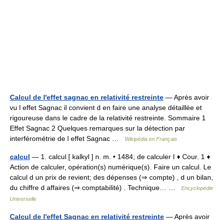
Calcul de l'effet sagnac en relativité restreinte
— Après avoir
vu l effet Sagnac il convient d en faire une analyse détaillée et
rigoureuse dans le cadre de la relativité restreinte. Sommaire 1
Effet Sagnac 2 Quelques remarques sur la détection par
interférométrie de l effet Sagnac …
Wikipédia en Français
calcul
— 1. calcul [ kalkyl ] n. m. • 1484; de calculer I ♦ Cour. 1 ♦
Action de calculer, opération(s) numérique(s). Faire un calcul. Le
calcul d un prix de revient; des dépenses (⇒ compte) , d un bilan,
du chiffre d affaires (⇒ comptabilité) . Technique… …
Encyclopédie
Universelle
Calcul de l'effet Sagnac en relativité restreinte
— Après avoir