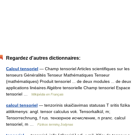
Regardez d'autres dictionnaires:
Calcul tensoriel
— Champ tensoriel Articles scientifiques sur les
tenseurs Généralités Tenseur Mathématiques Tenseur
(mathématiques) Produit tensoriel ... de deux modules ... de deux
applications linéaires Algèbre tensorielle Champ tensoriel Espace
tensoriel …
Wikipédia en Français
calcul tensoriel
— tenzorinis skaičiavimas statusas T sritis fizika
atitikmenys: angl. tensor calculus vok. Tensorkalkül, m;
Tensorrechnung, f rus. тензорное исчисление, n pranc. calcul
tensoriel, m …
Fizikos terminų žodynas